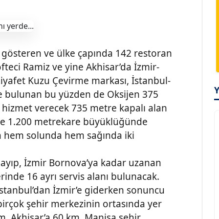
t gösteren ve ülke çapında 142 restoran
fteci Ramiz ve yine Akhisar’da İzmir-
iyafet Kuzu Çevirme markası, İstanbul-
e bulunan bu yüzden de Oksijen 375
a hizmet verecek 735 metre kapalı alan
re 1.200 metrekare büyüklüğünde
olun hem solunda hem sağında iki
yıp, İzmir Bornova’ya kadar uzanan
inde 16 ayrı servis alanı bulunacak.
, İstanbul’dan İzmir’e giderken sonuncu
 birçok şehir merkezinin ortasında yer
m, Akhisar’a 60 km, Manisa şehir