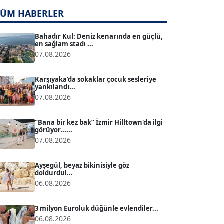
TÜM HABERLER
TUĞÇE TUĞSAVUL BAYSOY
T
Köşe Yazarı
Bahadır Kul: Deniz kenarında en güçlü,
en sağlam stadı ...
07.08.2026
ATİLLA KÖPRÜLÜOĞLU
Köşe Yazarı
Karşıyaka'da sokaklar çocuk sesleriye
yankılandı...
07.08.2026
BÜLENT GÜRLÜK
Köşe Yazarı
“Bana bir kez bak” İzmir Hilltown'da ilgi
görüyor......
07.08.2026
MERT ERBOY
Köşe Yazarı
Ayşegül, beyaz bikinisiyle göz
doldurdu!...
06.08.2026
BÜLENT SAĞLAM
B
Köşe Yazarı
3 milyon Euroluk düğünle evlendiler...
06.08.2026