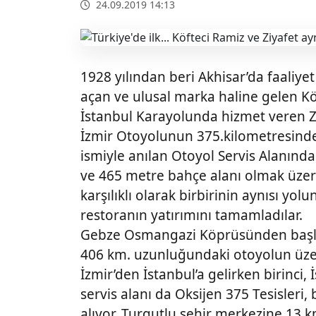
24.09.2019 14:13
1928 yılından beri Akhisar’da faaliye
açan ve ulusal marka haline gelen Kö
İstanbul Karayolunda hizmet veren Z
İzmir Otoyolunun 375.kilometresind
ismiyle anılan Otoyol Servis Alanınd
ve 465 metre bahçe alanı olmak üze
karşılıklı olarak birbirinin aynısı y
restoranın yatırımını tamamladılar.
Gebze Osmangazi Köprüsünden başla
406 km. uzunluğundaki otoyolun üzer
İzmir’den İstanbul’a gelirken birinci
servis alanı da Oksijen 375 Tesisleri,
alıyor. Turgutlu şehir merkezine 13 k