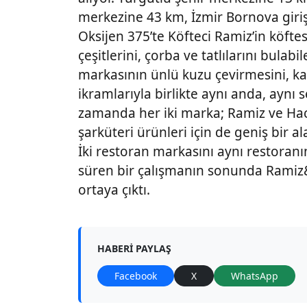
merkezine 43 km, İzmir Bornova giri
Oksijen 375’te Köfteci Ramiz’in köftesi
çeşitlerini, çorba ve tatlılarını bulab
markasının ünlü kuzu çevirmesini, kah
ikramlarıyla birlikte aynı anda, aynı se
zamanda her iki marka; Ramiz ve Hacı
şarküteri ürünleri için de geniş bir a
İki restoran markasını aynı restoranın
süren bir çalışmanın sonunda Ramiz&
ortaya çıktı.
HABERI PAYLAŞ
Facebook
X
WhatsApp