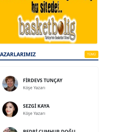
A. BAHRİ VRESKALA
Köşe Yazarı
ESAT ERÇETİNGÖZ
YAZARLARIMIZ
TÜMÜ
Köşe Yazarı
FİRDEVS TUNÇAY
Köşe Yazarı
SEZGİ KAYA
Köşe Yazarı
BEDRİ CUMHUR DOĞU