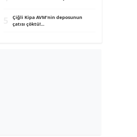
TUNÇ AFŞAR
Çiğli Kipa AVM'nin deposunun
5
Köşe Yazarı
çatısı çöktü!...
YILMAZ DURMAZ
Köşe Yazarı
GÜLPERİ ALTUN KILIÇ
Köşe Yazarı
ERDAL İZGİ
Köşe Yazarı
Dr. ŞABAN ACARBAY
Köşe Yazarı