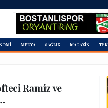
NOMI
MEDYA
SAĞLIK
MAGAZIN
TEK
öfteci Ramiz ve
..