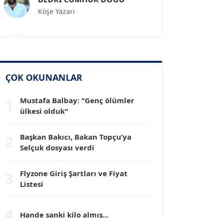
Köşe Yazarı
Prof. Dr. İLKER GÜL
Köşe Yazarı
SİNAN GENÇ
ÇOK OKUNANLAR
Köşe Yazarı
Mustafa Balbay: "Genç ölümler
1
ülkesi olduk"
Dr. HAKAN TARTAN
Köşe Yazarı
Başkan Bakıcı, Bakan Topçu’ya
2
Selçuk dosyası verdi
Prof. Dr. YÜCEL OCAK
Köşe Yazarı
Flyzone Giriş Şartları ve Fiyat
3
Listesi
TEOMAN GÜRAY
4
Köşe Yazarı
Hande sanki kilo almış...