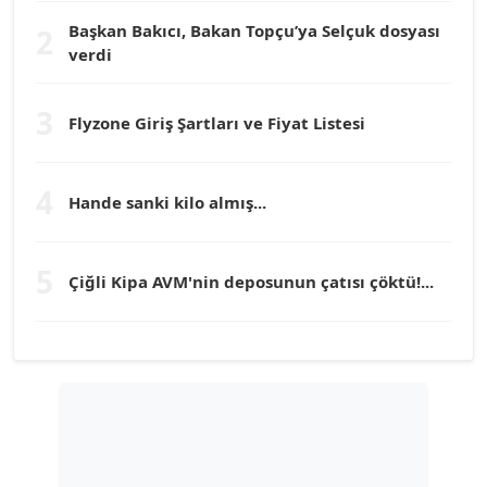
Başkan Bakıcı, Bakan Topçu’ya Selçuk dosyası
2
verdi
Prof. Dr. YÜCEL OCAK
Köşe Yazarı
3
Flyzone Giriş Şartları ve Fiyat Listesi
TEOMAN GÜRAY
Köşe Yazarı
4
Hande sanki kilo almış...
TUNÇ AFŞAR
5
Köşe Yazarı
Çiğli Kipa AVM'nin deposunun çatısı çöktü!...
YILMAZ DURMAZ
Köşe Yazarı
GÜLPERİ ALTUN KILIÇ
Köşe Yazarı