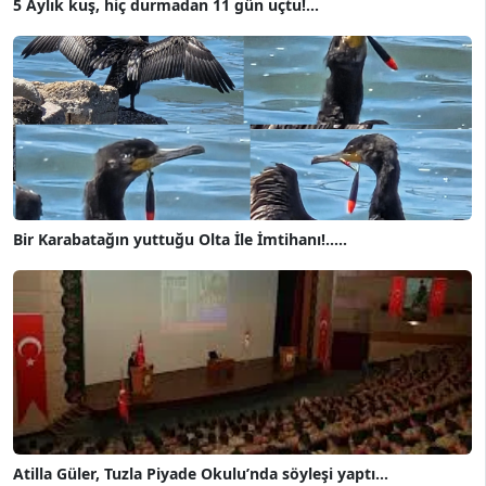
5 Aylık kuş, hiç durmadan 11 gün uçtu!...
Bir Karabatağın yuttuğu Olta İle İmtihanı!.....
Atilla Güler, Tuzla Piyade Okulu’nda söyleşi yaptı...