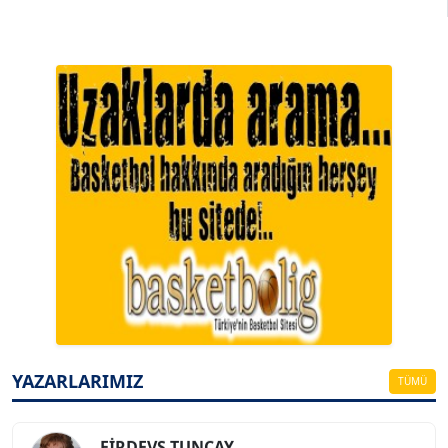
A. BAHRİ VRESKALA
Köşe Yazarı
ESAT ERÇETİNGÖZ
Köşe Yazarı
YAZARLARIMIZ
TÜMÜ
FİRDEVS TUNÇAY