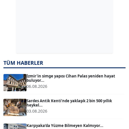
ERDAL İZGİ
Köşe Yazarı
Dr. ŞABAN ACARBAY
Köşe Yazarı
TUĞÇE TUĞSAVUL BAYSOY
TÜM HABERLER
T
Köşe Yazarı
İzmir’in simge yapısı Cihan Palas yeniden hayat
buluyor...
06.08.2026
ATİLLA KÖPRÜLÜOĞLU
Köşe Yazarı
Sardes Antik Kenti’nde yaklaşık 2 bin 500 yıllık
heykel...
03.08.2026
BÜLENT GÜRLÜK
Köşe Yazarı
Karşıyaka’da Yüzme Bilmeyen Kalmıyor...