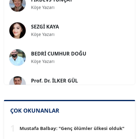
Köşe Yazarı
SEZGİ KAYA
Köşe Yazarı
BEDRİ CUMHUR DOĞU
Köşe Yazarı
Prof. Dr. İLKER GÜL
Köşe Yazarı
SİNAN GENÇ
Köşe Yazarı
ÇOK OKUNANLAR
1
Mustafa Balbay: "Genç ölümler ülkesi olduk"
Dr. HAKAN TARTAN
Köşe Yazarı