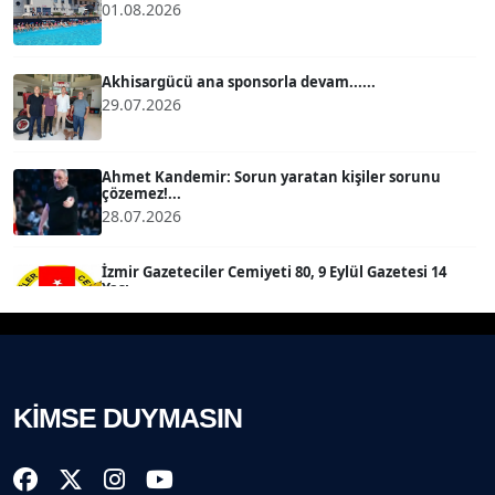
01.08.2026
MERT ERBOY
Köşe Yazarı
Akhisargücü ana sponsorla devam......
29.07.2026
BÜLENT SAĞLAM
B
Köşe Yazarı
Ahmet Kandemir: Sorun yaratan kişiler sorunu
çözemez!...
28.07.2026
SEVGİ MOLVA
Köşe Yazarı
İzmir Gazeteciler Cemiyeti 80, 9 Eylül Gazetesi 14
Yaşı...
28.07.2026
Prof. Dr. BİLGE DONUK
Köşe Yazarı
Akhisargücü Spor Kulübü 14 Yaşında ...
27.07.2026
KİMSE DUYMASIN
AVNİ ERBOY
Köşe Yazarı
"Gazeteci kamu adına görev yapar!"...
23.07.2026