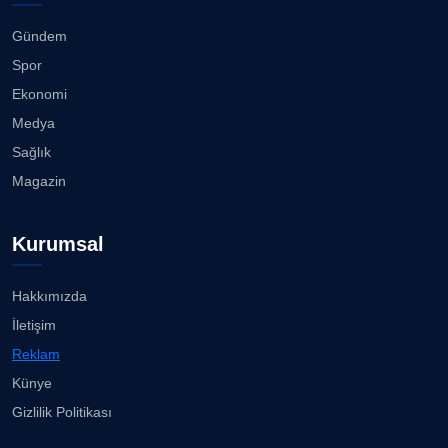
Karşıyaka'da sokaklar çocuk sesleriye yankılandı...
07.08.2026
Gündem
CAN BARHAN
Spor
Köşe Yazarı
“Bana bir kez bak” İzmir Hilltown'da ilgi görüyor......
Ekonomi
07.08.2026
Medya
Prof. Dr. SEYHAN HASIRCI
Sağlık
Köşe Yazarı
Ayşegül, beyaz bikinisiyle göz doldurdu!...
Magazin
06.08.2026
Prof. Dr. YAVUZ TAŞKIRAN
Köşe Yazarı
Kurumsal
3 milyon Euroluk düğünle evlendiler...
06.08.2026
Hakkımızda
ERDOGAN ARIPINAR
İletişim
Köşe Yazarı
İzmir’in simge yapısı Cihan Palas yeniden hayat
Reklam
buluyor...
06.08.2026
Künye
A. BAHRİ VRESKALA
Gizlilik Politikası
Köşe Yazarı
Sardes Antik Kenti’nde yaklaşık 2 bin 500 yıllık
heykel...