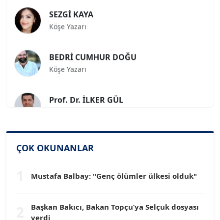
SEZGİ KAYA
Köşe Yazarı
BEDRİ CUMHUR DOĞU
Köşe Yazarı
Prof. Dr. İLKER GÜL
Köşe Yazarı
SİNAN GENÇ
Köşe Yazarı
ÇOK OKUNANLAR
1
Dr. HAKAN TARTAN
Mustafa Balbay: "Genç ölümler ülkesi olduk"
Köşe Yazarı
Başkan Bakıcı, Bakan Topçu’ya Selçuk dosyası
2
Prof. Dr. YÜCEL OCAK
verdi