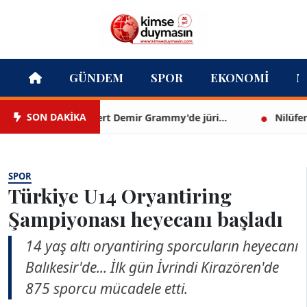
GÜNDEM
SPOR
EKONOMI
M
SON DAKİKA
Mert Demir Grammy'de jüri...
Nilüfer Çınar
SPOR
Türkiye U14 Oryantiring
Şampiyonası heyecanı başladı
14 yaş altı oryantiring sporcuların heyecanı
Balıkesir'de... İlk gün İvrindi Kirazören'de
875 sporcu mücadele etti.