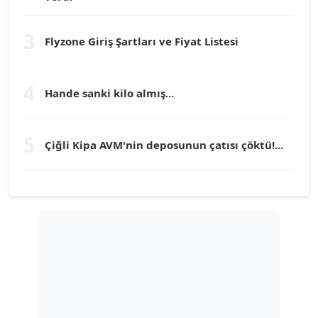
Köşe Yazarı
3
Flyzone Giriş Şartları ve Fiyat Listesi
TEOMAN GÜRAY
Köşe Yazarı
4
Hande sanki kilo almış...
TUNÇ AFŞAR
Köşe Yazarı
5
Çiğli Kipa AVM'nin deposunun çatısı çöktü!...
YILMAZ DURMAZ
Köşe Yazarı
GÜLPERİ ALTUN KILIÇ
Köşe Yazarı
ERDAL İZGİ