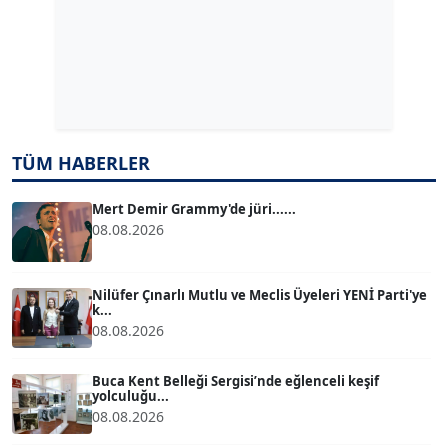
Köşe Yazarı
Dr. ŞABAN ACARBAY
Köşe Yazarı
TUĞÇE TUĞSAVUL BAYSOY
TÜM HABERLER
T
Köşe Yazarı
Mert Demir Grammy'de jüri......
08.08.2026
ATİLLA KÖPRÜLÜOĞLU
Köşe Yazarı
Nilüfer Çınarlı Mutlu ve Meclis Üyeleri YENİ Parti'ye
k...
BÜLENT GÜRLÜK
08.08.2026
Köşe Yazarı
Buca Kent Belleği Sergisi’nde eğlenceli keşif
yolculuğu...
MERT ERBOY
08.08.2026
Köşe Yazarı