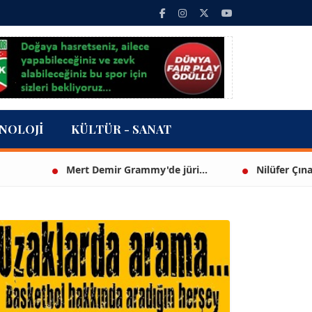
NOLOJI
KÜLTÜR - SANAT
Mert Demir Grammy'de jüri...
Nilüfer Çınarlı Mutl