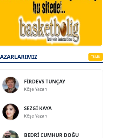
A. BAHRİ VRESKALA
Köşe Yazarı
ESAT ERÇETİNGÖZ
Köşe Yazarı
YAZARLARIMIZ
TÜMÜ
FİRDEVS TUNÇAY
Köşe Yazarı
SEZGİ KAYA
Köşe Yazarı
BEDRİ CUMHUR DOĞU
Köşe Yazarı