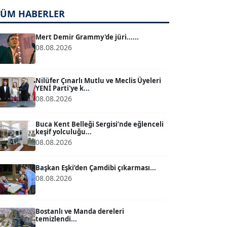
TÜM HABERLER
TUĞÇE TUĞSAVUL BAYSOY
T
Köşe Yazarı
Mert Demir Grammy'de jüri......
08.08.2026
ATİLLA KÖPRÜLÜOĞLU
Köşe Yazarı
Nilüfer Çınarlı Mutlu ve Meclis Üyeleri
YENİ Parti'ye k...
08.08.2026
BÜLENT GÜRLÜK
Köşe Yazarı
Buca Kent Belleği Sergisi’nde eğlenceli
keşif yolculuğu...
08.08.2026
MERT ERBOY
Köşe Yazarı
Başkan Eşki’den Çamdibi çıkarması...
08.08.2026
BÜLENT SAĞLAM
B
Köşe Yazarı
Bostanlı ve Manda dereleri
temizlendi...