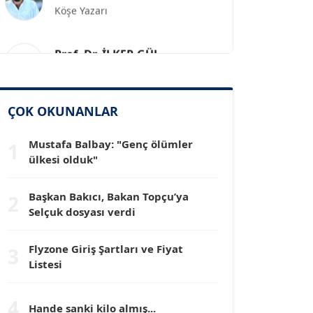
Prof. Dr. İLKER GÜL
Köşe Yazarı
SİNAN GENÇ
ÇOK OKUNANLAR
Köşe Yazarı
Mustafa Balbay: "Genç ölümler
1
Dr. HAKAN TARTAN
ülkesi olduk"
Köşe Yazarı
Başkan Bakıcı, Bakan Topçu’ya
2
Selçuk dosyası verdi
Prof. Dr. YÜCEL OCAK
Köşe Yazarı
Flyzone Giriş Şartları ve Fiyat
3
Listesi
TEOMAN GÜRAY
Köşe Yazarı
4
Hande sanki kilo almış...