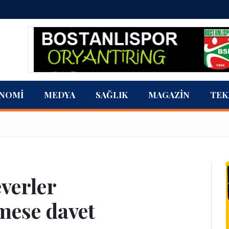
NOMI
MEDYA
SAĞLIK
MAGAZIN
TEK
verler
mese davet