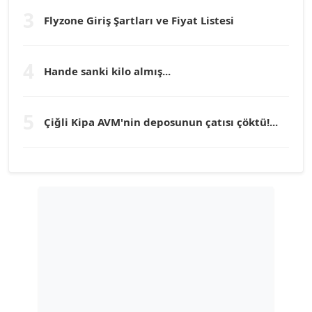
Köşe Yazarı
3
Flyzone Giriş Şartları ve Fiyat Listesi
TEOMAN GÜRAY
Köşe Yazarı
4
Hande sanki kilo almış...
TUNÇ AFŞAR
5
Çiğli Kipa AVM'nin deposunun çatısı çöktü!...
Köşe Yazarı
YILMAZ DURMAZ
Köşe Yazarı
GÜLPERİ ALTUN KILIÇ
Köşe Yazarı
ERDAL İZGİ
Köşe Yazarı