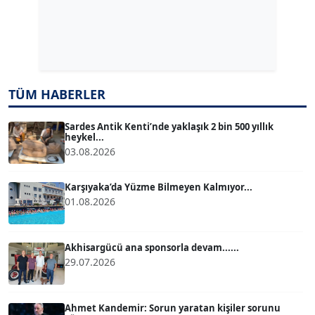
Dr. ŞABAN ACARBAY
Köşe Yazarı
TÜM HABERLER
TUĞÇE TUĞSAVUL BAYSOY
T
Köşe Yazarı
Sardes Antik Kenti’nde yaklaşık 2 bin 500 yıllık
heykel...
03.08.2026
ATİLLA KÖPRÜLÜOĞLU
Köşe Yazarı
Karşıyaka’da Yüzme Bilmeyen Kalmıyor...
01.08.2026
BÜLENT GÜRLÜK
Köşe Yazarı
Akhisargücü ana sponsorla devam......
29.07.2026
MERT ERBOY
Köşe Yazarı
Ahmet Kandemir: Sorun yaratan kişiler sorunu