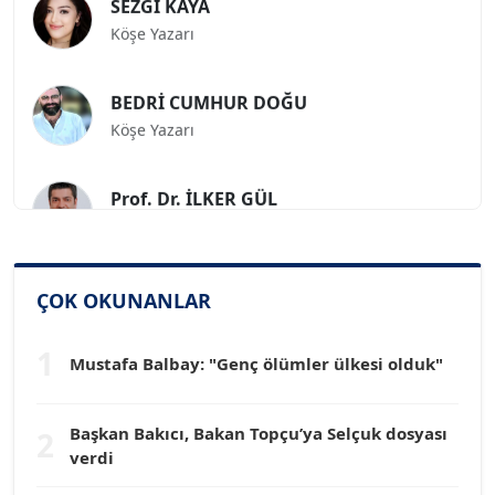
Köşe Yazarı
BEDRİ CUMHUR DOĞU
Köşe Yazarı
Prof. Dr. İLKER GÜL
Köşe Yazarı
SİNAN GENÇ
ÇOK OKUNANLAR
Köşe Yazarı
1
Mustafa Balbay: "Genç ölümler ülkesi olduk"
Dr. HAKAN TARTAN
Köşe Yazarı
Başkan Bakıcı, Bakan Topçu’ya Selçuk dosyası
2
verdi
Prof. Dr. YÜCEL OCAK