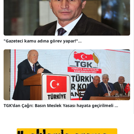
"Gazeteci kamu adına görev yapar!"...
TGK'dan Çağrı: Basın Meslek Yasası hayata geçirilmeli ...