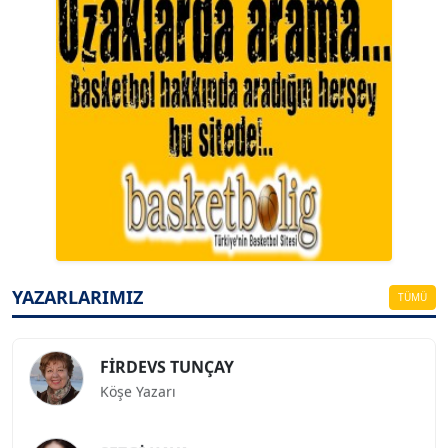
A. BAHRİ VRESKALA
Köşe Yazarı
ESAT ERÇETİNGÖZ
Köşe Yazarı
YAZARLARIMIZ
TÜMÜ
FİRDEVS TUNÇAY
Köşe Yazarı
SEZGİ KAYA