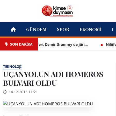
GÜNDEM
SPOR
EKONOMI
M
SON DAKİKA
Mert Demir Grammy'de jüri...
Nilüfer Çın
TEKNOLOJI
UÇANYOLUN ADI HOMEROS
BULVARI OLDU
14.12.2013 11:21