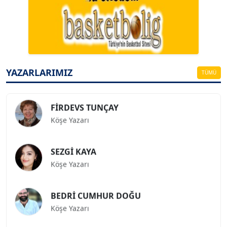
A. BAHRİ VRESKALA
Köşe Yazarı
ESAT ERÇETİNGÖZ
Köşe Yazarı
YAZARLARIMIZ
TÜMÜ
FİRDEVS TUNÇAY
Köşe Yazarı
SEZGİ KAYA
Köşe Yazarı
BEDRİ CUMHUR DOĞU
Köşe Yazarı