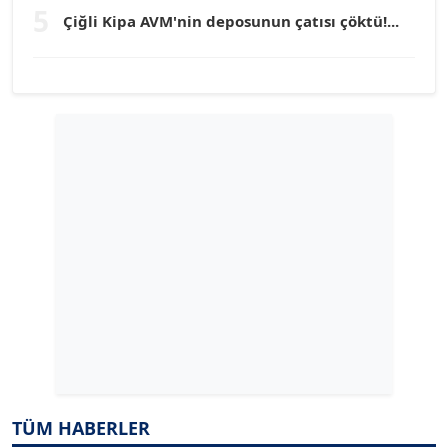
5
Köşe Yazarı
Çiğli Kipa AVM'nin deposunun çatısı çöktü!...
YILMAZ DURMAZ
Köşe Yazarı
GÜLPERİ ALTUN KILIÇ
Köşe Yazarı
ERDAL İZGİ
Köşe Yazarı
Dr. ŞABAN ACARBAY
Köşe Yazarı
TÜM HABERLER
TUĞÇE TUĞSAVUL BAYSOY
T