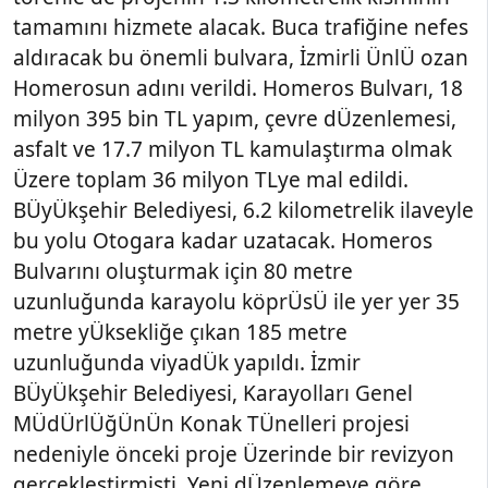
tamamını hizmete alacak. Buca trafiğine nefes
aldıracak bu önemli bulvara, İzmirli ÜnlÜ ozan
Homerosun adını verildi. Homeros Bulvarı, 18
milyon 395 bin TL yapım, çevre dÜzenlemesi,
asfalt ve 17.7 milyon TL kamulaştırma olmak
Üzere toplam 36 milyon TLye mal edildi.
BÜyÜkşehir Belediyesi, 6.2 kilometrelik ilaveyle
bu yolu Otogara kadar uzatacak. Homeros
Bulvarını oluşturmak için 80 metre
uzunluğunda karayolu köprÜsÜ ile yer yer 35
metre yÜksekliğe çıkan 185 metre
uzunluğunda viyadÜk yapıldı. İzmir
BÜyÜkşehir Belediyesi, Karayolları Genel
MÜdÜrlÜğÜnÜn Konak TÜnelleri projesi
nedeniyle önceki proje Üzerinde bir revizyon
gerçekleştirmişti. Yeni dÜzenlemeye göre,