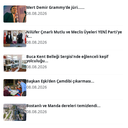
Köşe Yazarı
Mert Demir Grammy'de jüri......
08.08.2026
ATİLLA KÖPRÜLÜOĞLU
Köşe Yazarı
Nilüfer Çınarlı Mutlu ve Meclis Üyeleri YENİ Parti'ye
k...
08.08.2026
BÜLENT GÜRLÜK
Köşe Yazarı
Buca Kent Belleği Sergisi’nde eğlenceli keşif
yolculuğu...
08.08.2026
MERT ERBOY
Köşe Yazarı
Başkan Eşki’den Çamdibi çıkarması...
08.08.2026
BÜLENT SAĞLAM
B
Köşe Yazarı
Bostanlı ve Manda dereleri temizlendi...
08.08.2026
SEVGİ MOLVA
Köşe Yazarı