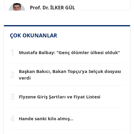
Prof. Dr. İLKER GÜL
Köşe Yazarı
SİNAN GENÇ
ÇOK OKUNANLAR
Köşe Yazarı
1
Mustafa Balbay: "Genç ölümler ülkesi olduk"
Dr. HAKAN TARTAN
Köşe Yazarı
Başkan Bakıcı, Bakan Topçu’ya Selçuk dosyası
2
verdi
Prof. Dr. YÜCEL OCAK
Köşe Yazarı
3
Flyzone Giriş Şartları ve Fiyat Listesi
TEOMAN GÜRAY
Köşe Yazarı
4
Hande sanki kilo almış...
TUNÇ AFŞAR