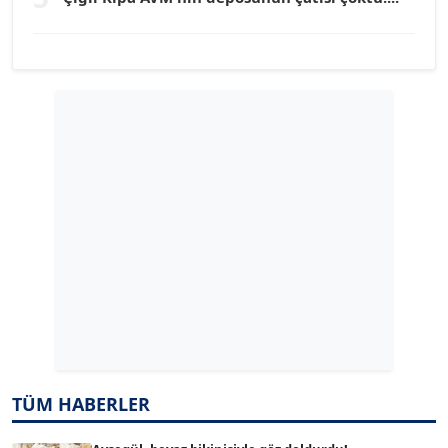
YILMAZ DURMAZ
Köşe Yazarı
GÜLPERİ ALTUN KILIÇ
Köşe Yazarı
ERDAL İZGİ
Köşe Yazarı
Dr. ŞABAN ACARBAY
Köşe Yazarı
TUĞÇE TUĞSAVUL BAYSOY
TÜM HABERLER
T
Köşe Yazarı