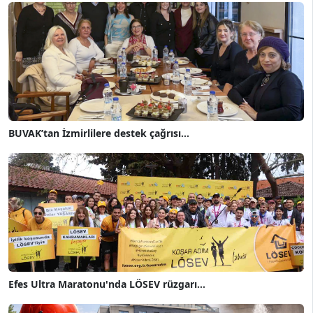
BUVAK’tan İzmirlilere destek çağrısı...
Efes Ultra Maratonu'nda LÖSEV rüzgarı...