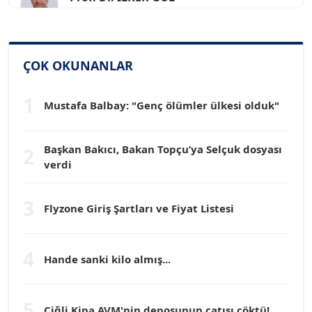
Köşe Yazarı
SİNAN GENÇ
Köşe Yazarı
ÇOK OKUNANLAR
1
Dr. HAKAN TARTAN
Mustafa Balbay: "Genç ölümler ülkesi olduk"
Köşe Yazarı
Başkan Bakıcı, Bakan Topçu’ya Selçuk dosyası
2
verdi
Prof. Dr. YÜCEL OCAK
Köşe Yazarı
3
Flyzone Giriş Şartları ve Fiyat Listesi
TEOMAN GÜRAY
Köşe Yazarı
4
Hande sanki kilo almış...
TUNÇ AFŞAR
5
Köşe Yazarı
Çiğli Kipa AVM'nin deposunun çatısı çöktü!...