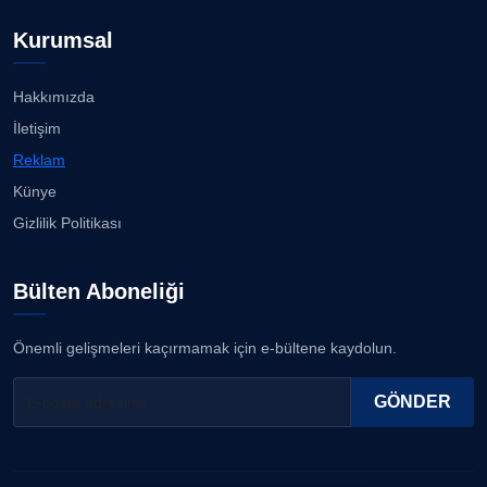
23.07.2026
Prof. Dr. YAVUZ TAŞKIRAN
Kurumsal
Köşe Yazarı
İzmirli müzisyen, koro şefi Almanya’da popüler
oldu......
23.07.2026
Hakkımızda
ERDOGAN ARIPINAR
İletişim
Köşe Yazarı
Anne kız şıklık yarışında......
Reklam
23.07.2026
Künye
A. BAHRİ VRESKALA
Gizlilik Politikası
Köşe Yazarı
Kuzey Başol, 239 sporcu arasından 8. oldu...
21.07.2026
Bülten Aboneliği
ESAT ERÇETİNGÖZ
Köşe Yazarı
Deniz ve güneşin tadını çıkarıyor......
Önemli gelişmeleri kaçırmamak için e-bültene kaydolun.
21.07.2026
FİRDEVS TUNÇAY
GÖNDER
Köşe Yazarı
SEZGİ KAYA