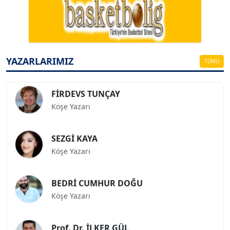
Köşe Yazarı
ESAT ERÇETİNGÖZ
Köşe Yazarı
YAZARLARIMIZ
TÜMÜ
FİRDEVS TUNÇAY
Köşe Yazarı
SEZGİ KAYA
Köşe Yazarı
BEDRİ CUMHUR DOĞU
Köşe Yazarı
Prof. Dr. İLKER GÜL