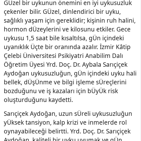
GÜzel bir uykunun önemini en iyi uykusuzluk
çekenler bilir. GÜzel, dinlendirici bir uyku,
sağlıklı yaşam için gereklidir; kişinin ruh halini,
hormon dÜzeylerini ve kilosunu etkiler. Gece
uykusu 1,5 saat bile kısaltılsa, gÜn içindeki
uyanıklık Üçte bir oranında azalır. İzmir Kâtip
Çelebi Üniversitesi Psikiyatri Anabilim Dalı
Öğretim Üyesi Yrd. Doç. Dr. Aybala Sarıçiçek
Aydoğan uykusuzluğun, gÜn içindeki uyku hali
bellek, dÜşÜnme ve bilgi işleme sÜreçlerini
bozduğunu ve iş kazaları için bÜyÜk risk
oluşturduğunu kaydetti.
Sarıçiçek Aydoğan, uzun sÜreli uykusuzluğun
yÜksek tansiyon, kalp krizi ve inmelerde rol
oynayabileceği belirtti. Yrd. Doç. Dr. Sarıçiçek
Aydoğan, kaliteli bir uyku uyumak ve gÜn