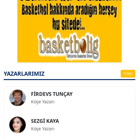
A. BAHRİ VRESKALA
Köşe Yazarı
ESAT ERÇETİNGÖZ
Köşe Yazarı
YAZARLARIMIZ
TÜMÜ
FİRDEVS TUNÇAY
Köşe Yazarı
SEZGİ KAYA
Köşe Yazarı