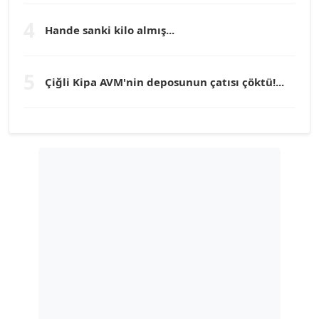
Köşe Yazarı
4
Hande sanki kilo almış...
TUNÇ AFŞAR
5
Köşe Yazarı
Çiğli Kipa AVM'nin deposunun çatısı çöktü!...
YILMAZ DURMAZ
Köşe Yazarı
GÜLPERİ ALTUN KILIÇ
Köşe Yazarı
ERDAL İZGİ
Köşe Yazarı
Dr. ŞABAN ACARBAY