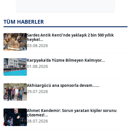
Köşe Yazarı
TUĞÇE TUĞSAVUL BAYSOY
TÜM HABERLER
T
Köşe Yazarı
Sardes Antik Kenti’nde yaklaşık 2 bin 500 yıllık
heykel...
03.08.2026
ATİLLA KÖPRÜLÜOĞLU
Köşe Yazarı
Karşıyaka’da Yüzme Bilmeyen Kalmıyor...
01.08.2026
BÜLENT GÜRLÜK
Köşe Yazarı
Akhisargücü ana sponsorla devam......
29.07.2026
MERT ERBOY
Köşe Yazarı
Ahmet Kandemir: Sorun yaratan kişiler sorunu
çözemez!...
28.07.2026
BÜLENT SAĞLAM
B
Köşe Yazarı