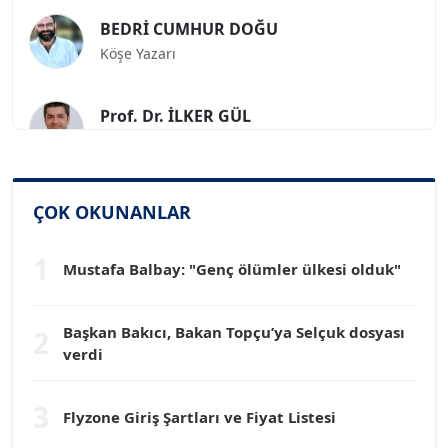
BEDRİ CUMHUR DOĞU
Köşe Yazarı
Prof. Dr. İLKER GÜL
Köşe Yazarı
SİNAN GENÇ
ÇOK OKUNANLAR
Köşe Yazarı
1
Mustafa Balbay: "Genç ölümler ülkesi olduk"
Dr. HAKAN TARTAN
Köşe Yazarı
Başkan Bakıcı, Bakan Topçu’ya Selçuk dosyası
2
verdi
Prof. Dr. YÜCEL OCAK
Köşe Yazarı
3
Flyzone Giriş Şartları ve Fiyat Listesi
TEOMAN GÜRAY