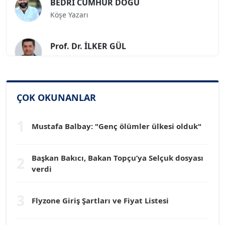
Köşe Yazarı
Prof. Dr. İLKER GÜL
Köşe Yazarı
SİNAN GENÇ
Köşe Yazarı
ÇOK OKUNANLAR
1
Dr. HAKAN TARTAN
Mustafa Balbay: "Genç ölümler ülkesi olduk"
Köşe Yazarı
Başkan Bakıcı, Bakan Topçu’ya Selçuk dosyası
2
Prof. Dr. YÜCEL OCAK
verdi
Köşe Yazarı
3
Flyzone Giriş Şartları ve Fiyat Listesi
TEOMAN GÜRAY
Köşe Yazarı