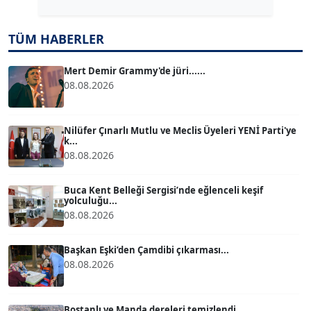
TUĞÇE TUĞSAVUL BAYSOY
T
TÜM HABERLER
Köşe Yazarı
Mert Demir Grammy'de jüri......
08.08.2026
ATİLLA KÖPRÜLÜOĞLU
Köşe Yazarı
Nilüfer Çınarlı Mutlu ve Meclis Üyeleri YENİ Parti'ye
k...
BÜLENT GÜRLÜK
08.08.2026
Köşe Yazarı
Buca Kent Belleği Sergisi’nde eğlenceli keşif
yolculuğu...
MERT ERBOY
08.08.2026
Köşe Yazarı
Başkan Eşki’den Çamdibi çıkarması...
08.08.2026
BÜLENT SAĞLAM
B
Köşe Yazarı
Bostanlı ve Manda dereleri temizlendi...