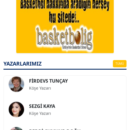
A. BAHRİ VRESKALA
Köşe Yazarı
ESAT ERÇETİNGÖZ
Köşe Yazarı
YAZARLARIMIZ
TÜMÜ
FİRDEVS TUNÇAY
Köşe Yazarı
SEZGİ KAYA
Köşe Yazarı
BEDRİ CUMHUR DOĞU