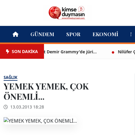
GÜNDEM
SPOR
EKONOMI
M
SON DAKİKA
Mert Demir Grammy'de jüri...
Nilüfer Çınarl
SAĞLIK
YEMEK YEMEK, ÇOK
ÖNEMLİ...
13.03.2013 18:28