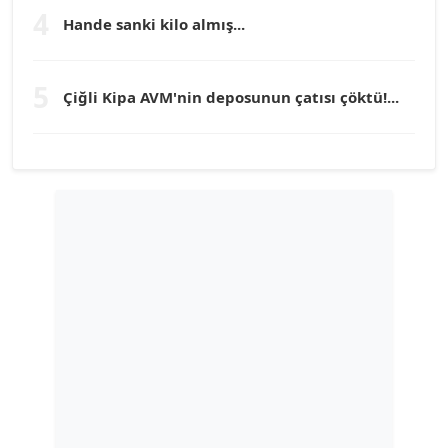
4
Hande sanki kilo almış...
TUNÇ AFŞAR
Köşe Yazarı
5
Çiğli Kipa AVM'nin deposunun çatısı çöktü!...
YILMAZ DURMAZ
Köşe Yazarı
GÜLPERİ ALTUN KILIÇ
Köşe Yazarı
ERDAL İZGİ
Köşe Yazarı
Dr. ŞABAN ACARBAY
Köşe Yazarı