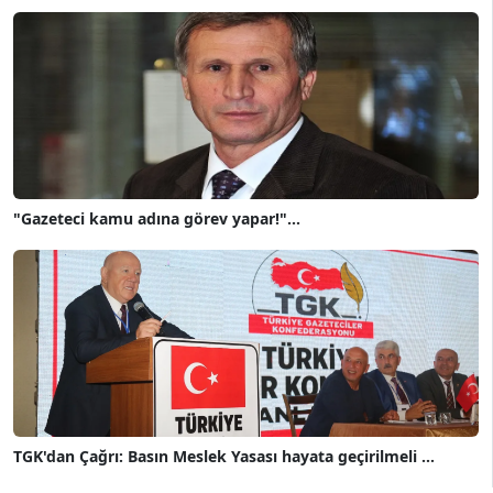
"Gazeteci kamu adına görev yapar!"...
TGK'dan Çağrı: Basın Meslek Yasası hayata geçirilmeli ...