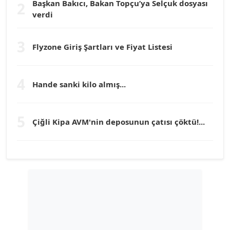
Başkan Bakıcı, Bakan Topçu’ya Selçuk dosyası
2
Prof. Dr. YÜCEL OCAK
verdi
Köşe Yazarı
3
Flyzone Giriş Şartları ve Fiyat Listesi
TEOMAN GÜRAY
Köşe Yazarı
4
Hande sanki kilo almış...
TUNÇ AFŞAR
Köşe Yazarı
5
Çiğli Kipa AVM'nin deposunun çatısı çöktü!...
YILMAZ DURMAZ
Köşe Yazarı
GÜLPERİ ALTUN KILIÇ
Köşe Yazarı