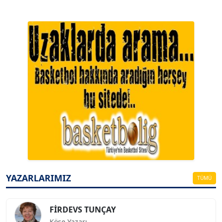
A. BAHRİ VRESKALA
Köşe Yazarı
ESAT ERÇETİNGÖZ
Köşe Yazarı
YAZARLARIMIZ
TÜMÜ
FİRDEVS TUNÇAY
Köşe Yazarı