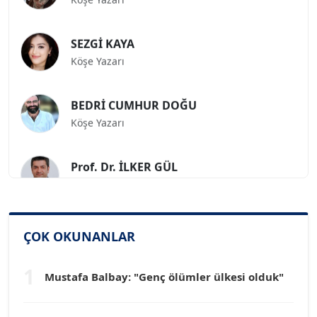
SEZGİ KAYA
Köşe Yazarı
BEDRİ CUMHUR DOĞU
Köşe Yazarı
Prof. Dr. İLKER GÜL
Köşe Yazarı
SİNAN GENÇ
Köşe Yazarı
ÇOK OKUNANLAR
1
Dr. HAKAN TARTAN
Mustafa Balbay: "Genç ölümler ülkesi olduk"
Köşe Yazarı