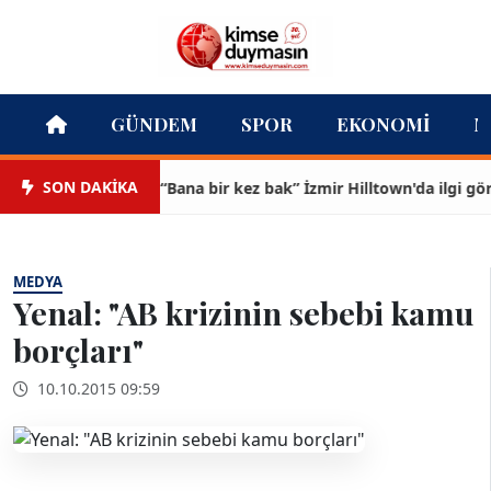
GÜNDEM
SPOR
EKONOMI
M
SON DAKİKA
“Bana bir kez bak” İzmir Hilltown'da ilgi görüyor.
MEDYA
Yenal: "AB krizinin sebebi kamu
borçları"
10.10.2015 09:59