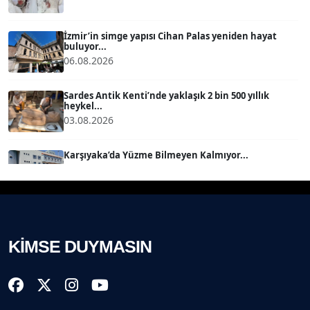
MERT ERBOY
Köşe Yazarı
İzmir’in simge yapısı Cihan Palas yeniden hayat
buluyor...
06.08.2026
BÜLENT SAĞLAM
B
Köşe Yazarı
Sardes Antik Kenti’nde yaklaşık 2 bin 500 yıllık
heykel...
03.08.2026
SEVGİ MOLVA
Köşe Yazarı
Karşıyaka’da Yüzme Bilmeyen Kalmıyor...
01.08.2026
Prof. Dr. BİLGE DONUK
Köşe Yazarı
Akhisargücü ana sponsorla devam......
29.07.2026
AVNİ ERBOY
KİMSE DUYMASIN
Köşe Yazarı
Ahmet Kandemir: Sorun yaratan kişiler sorunu
çözemez!...
28.07.2026
Doç. Dr. LEVENT KÖSTEM