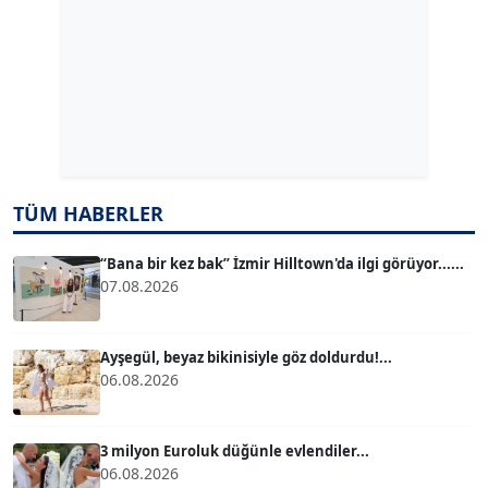
ERDAL İZGİ
Köşe Yazarı
Dr. ŞABAN ACARBAY
Köşe Yazarı
TUĞÇE TUĞSAVUL BAYSOY
TÜM HABERLER
T
Köşe Yazarı
“Bana bir kez bak” İzmir Hilltown'da ilgi görüyor......
07.08.2026
ATİLLA KÖPRÜLÜOĞLU
Köşe Yazarı
Ayşegül, beyaz bikinisiyle göz doldurdu!...
06.08.2026
BÜLENT GÜRLÜK
Köşe Yazarı
3 milyon Euroluk düğünle evlendiler...
06.08.2026