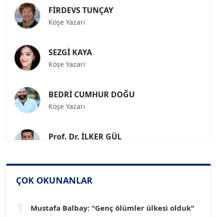
FİRDEVS TUNÇAY
Köşe Yazarı
SEZGİ KAYA
Köşe Yazarı
BEDRİ CUMHUR DOĞU
Köşe Yazarı
Prof. Dr. İLKER GÜL
Köşe Yazarı
SİNAN GENÇ
ÇOK OKUNANLAR
Köşe Yazarı
1
Mustafa Balbay: "Genç ölümler ülkesi olduk"
Dr. HAKAN TARTAN