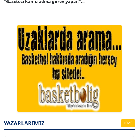
"Gazeteci kamu adına görev yapar!"...
A. BAHRİ VRESKALA
Köşe Yazarı
ESAT ERÇETİNGÖZ
Köşe Yazarı
YAZARLARIMIZ
TÜMÜ