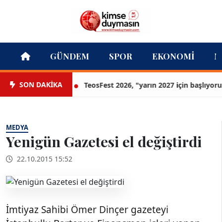
GÜNDEM
SPOR
EKONOMI
M
SON DAKİKA
TeosFest 2026, "yarın 2027 için başlıyoruz" 
MEDYA
Yenigün Gazetesi el değiştirdi
22.10.2015 15:52
İmtiyaz Sahibi Ömer Dinçer gazeteyi