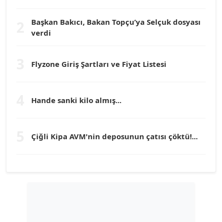
Köşe Yazarı
Başkan Bakıcı, Bakan Topçu’ya Selçuk dosyası
2
verdi
Prof. Dr. YÜCEL OCAK
Köşe Yazarı
3
Flyzone Giriş Şartları ve Fiyat Listesi
TEOMAN GÜRAY
Köşe Yazarı
4
Hande sanki kilo almış...
TUNÇ AFŞAR
5
Çiğli Kipa AVM'nin deposunun çatısı çöktü!...
Köşe Yazarı
YILMAZ DURMAZ
Köşe Yazarı
GÜLPERİ ALTUN KILIÇ