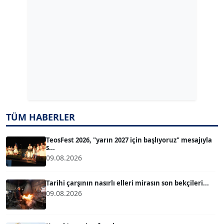
Köşe Yazarı
ERDAL İZGİ
Köşe Yazarı
Dr. ŞABAN ACARBAY
Köşe Yazarı
TÜM HABERLER
TUĞÇE TUĞSAVUL BAYSOY
T
Köşe Yazarı
TeosFest 2026, "yarın 2027 için başlıyoruz" mesajıyla
s...
09.08.2026
ATİLLA KÖPRÜLÜOĞLU
Köşe Yazarı
Tarihi çarşının nasırlı elleri mirasın son bekçileri...
09.08.2026
BÜLENT GÜRLÜK
Köşe Yazarı