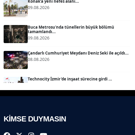
Konak’a yeni nefes alanı...
09.08.2026
MERT ERBOY
Köşe Yazarı
Buca Metrosu'nda tünellerin büyük bölümü
tamamlandı...
09.08.2026
BÜLENT SAĞLAM
B
Köşe Yazarı
Çandarlı Cumhuriyet Meydanı Deniz Seki ile açıldı...
08.08.2026
SEVGİ MOLVA
Köşe Yazarı
Technocity İzmir'de inşaat sürecine girdi ...
08.08.2026
Prof. Dr. BİLGE DONUK
Köşe Yazarı
İzmir İtfaiyesi’ne 13,5 milyon Euro’luk teknoloji
yatır...
08.08.2026
KİMSE DUYMASIN
AVNİ ERBOY
Köşe Yazarı
Çiğli, Karşıyaka ve Bayraklı’da devam... ...