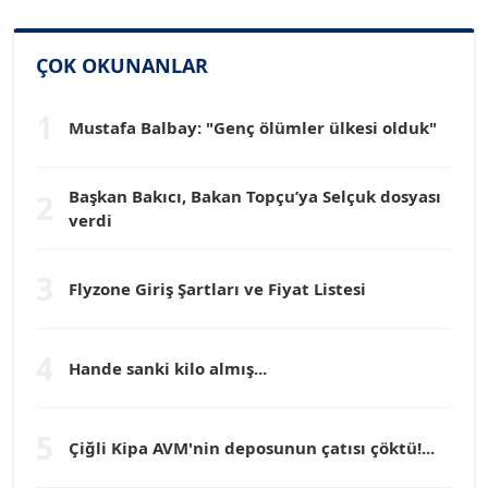
SİNAN GENÇ
ÇOK OKUNANLAR
Köşe Yazarı
1
Mustafa Balbay: "Genç ölümler ülkesi olduk"
Dr. HAKAN TARTAN
Köşe Yazarı
Başkan Bakıcı, Bakan Topçu’ya Selçuk dosyası
2
verdi
Prof. Dr. YÜCEL OCAK
Köşe Yazarı
3
Flyzone Giriş Şartları ve Fiyat Listesi
TEOMAN GÜRAY
4
Köşe Yazarı
Hande sanki kilo almış...
TUNÇ AFŞAR
5
Çiğli Kipa AVM'nin deposunun çatısı çöktü!...
Köşe Yazarı