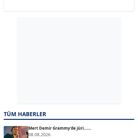
YILMAZ DURMAZ
Köşe Yazarı
GÜLPERİ ALTUN KILIÇ
Köşe Yazarı
ERDAL İZGİ
Köşe Yazarı
Dr. ŞABAN ACARBAY
Köşe Yazarı
TÜM HABERLER
TUĞÇE TUĞSAVUL BAYSOY
T
Köşe Yazarı
Mert Demir Grammy'de jüri......
08.08.2026