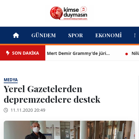
GÜNDEM
SPOR
EKONOMI
M
SON DAKİKA
Mert Demir Grammy'de jüri...
Nilüfer 
MEDYA
Yerel Gazetelerden
depremzedelere destek
11.11.2020 20:49