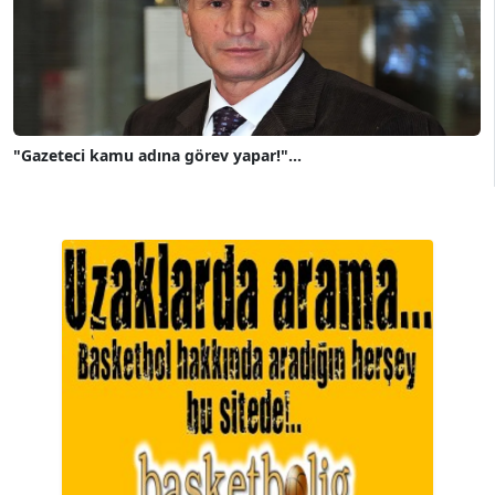
"Gazeteci kamu adına görev yapar!"...
A. BAHRİ VRESKALA
Köşe Yazarı