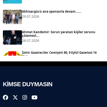
MERT ERBOY
Köşe Yazarı
Akhisargücü ana sponsorla devam......
29.07.2026
BÜLENT SAĞLAM
B
Köşe Yazarı
Ahmet Kandemir: Sorun yaratan kişiler sorunu
çözemez!...
28.07.2026
SEVGİ MOLVA
Köşe Yazarı
İzmir Gazeteciler Cemiyeti 80, 9 Eylül Gazetesi 14
Yaşı...
28.07.2026
Prof. Dr. BİLGE DONUK
Köşe Yazarı
Akhisargücü Spor Kulübü 14 Yaşında ...
27.07.2026
KİMSE DUYMASIN
AVNİ ERBOY
Köşe Yazarı
"Gazeteci kamu adına görev yapar!"...
23.07.2026
Doç. Dr. LEVENT KÖSTEM