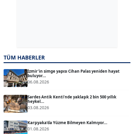
ERDAL İZGİ
Köşe Yazarı
Dr. ŞABAN ACARBAY
Köşe Yazarı
TÜM HABERLER
TUĞÇE TUĞSAVUL BAYSOY
T
Köşe Yazarı
İzmir’in simge yapısı Cihan Palas yeniden hayat
buluyor...
06.08.2026
ATİLLA KÖPRÜLÜOĞLU
Köşe Yazarı
Sardes Antik Kenti’nde yaklaşık 2 bin 500 yıllık
heykel...
03.08.2026
BÜLENT GÜRLÜK
Köşe Yazarı
Karşıyaka’da Yüzme Bilmeyen Kalmıyor...
01.08.2026