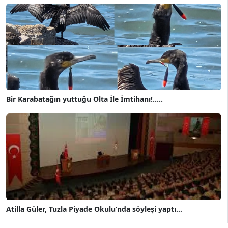
Bir Karabatağın yuttuğu Olta İle İmtihanı!.....
Atilla Güler, Tuzla Piyade Okulu’nda söyleşi yaptı...