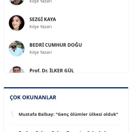
SEZGİ KAYA
Köşe Yazarı
BEDRİ CUMHUR DOĞU
Köşe Yazarı
Prof. Dr. İLKER GÜL
Köşe Yazarı
SİNAN GENÇ
ÇOK OKUNANLAR
Köşe Yazarı
1
Mustafa Balbay: "Genç ölümler ülkesi olduk"
Dr. HAKAN TARTAN
Köşe Yazarı