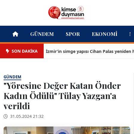
GÜNDEM
SPOR
EKONOMI
M
SON DAKİKA
İzmir’in simge yapısı Cihan Palas yeniden haya
GÜNDEM
"Yöresine Değer Katan Önder
Kadın Ödülü" Tülay Yazgan'a
verildi
31.05.2024 21:32