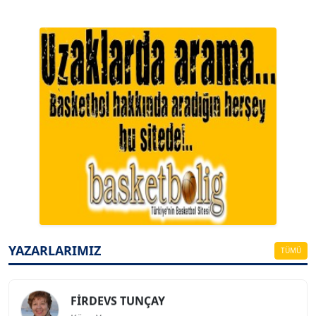
A. BAHRİ VRESKALA
Köşe Yazarı
ESAT ERÇETİNGÖZ
Köşe Yazarı
YAZARLARIMIZ
TÜMÜ
FİRDEVS TUNÇAY
Köşe Yazarı