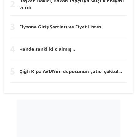
Başkan Bakıcı, Bakan Topçu’ya Selçuk dosyası
2
verdi
Prof. Dr. YÜCEL OCAK
Köşe Yazarı
3
Flyzone Giriş Şartları ve Fiyat Listesi
TEOMAN GÜRAY
Köşe Yazarı
4
Hande sanki kilo almış...
TUNÇ AFŞAR
5
Çiğli Kipa AVM'nin deposunun çatısı çöktü!...
Köşe Yazarı
YILMAZ DURMAZ
Köşe Yazarı
GÜLPERİ ALTUN KILIÇ
Köşe Yazarı