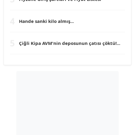
TEOMAN GÜRAY
Köşe Yazarı
4
Hande sanki kilo almış...
TUNÇ AFŞAR
5
Köşe Yazarı
Çiğli Kipa AVM'nin deposunun çatısı çöktü!...
YILMAZ DURMAZ
Köşe Yazarı
GÜLPERİ ALTUN KILIÇ
Köşe Yazarı
ERDAL İZGİ
Köşe Yazarı