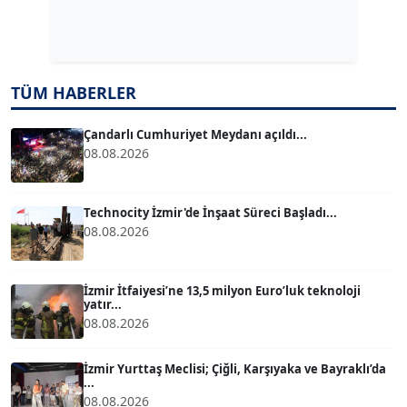
Dr. ŞABAN ACARBAY
Köşe Yazarı
TUĞÇE TUĞSAVUL BAYSOY
TÜM HABERLER
T
Köşe Yazarı
Çandarlı Cumhuriyet Meydanı açıldı...
08.08.2026
ATİLLA KÖPRÜLÜOĞLU
Köşe Yazarı
Technocity İzmir'de İnşaat Süreci Başladı...
08.08.2026
BÜLENT GÜRLÜK
Köşe Yazarı
İzmir İtfaiyesi’ne 13,5 milyon Euro’luk teknoloji
yatır...
08.08.2026
MERT ERBOY
Köşe Yazarı
İzmir Yurttaş Meclisi; Çiğli, Karşıyaka ve Bayraklı’da
...
08.08.2026
BÜLENT SAĞLAM