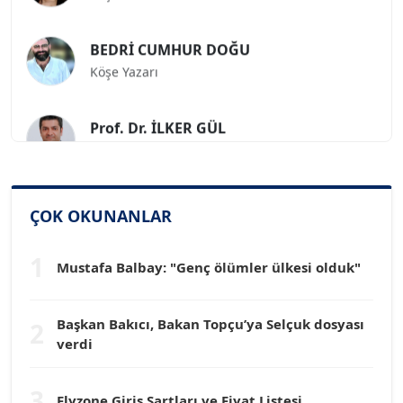
BEDRİ CUMHUR DOĞU
Köşe Yazarı
Prof. Dr. İLKER GÜL
Köşe Yazarı
SİNAN GENÇ
Köşe Yazarı
ÇOK OKUNANLAR
1
Mustafa Balbay: "Genç ölümler ülkesi olduk"
Dr. HAKAN TARTAN
Köşe Yazarı
Başkan Bakıcı, Bakan Topçu’ya Selçuk dosyası
2
verdi
Prof. Dr. YÜCEL OCAK
Köşe Yazarı
3
Flyzone Giriş Şartları ve Fiyat Listesi