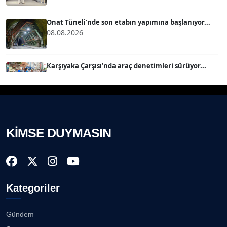
B
Köşe Yazarı
Onat Tüneli'nde son etabın yapımına başlanıyor...
08.08.2026
SEVGİ MOLVA
Köşe Yazarı
Karşıyaka Çarşısı’nda araç denetimleri sürüyor...
08.08.2026
Prof. Dr. BİLGE DONUK
Köşe Yazarı
Mert Demir Grammy'de jüri......
08.08.2026
KİMSE DUYMASIN
AVNİ ERBOY
Köşe Yazarı
Nilüfer Çınarlı Mutlu ve Meclis Üyeleri YENİ Parti'ye
k...
08.08.2026
Doç. Dr. LEVENT KÖSTEM
D
Kategoriler
Köşe Yazarı
Buca Kent Belleği Sergisi’nde eğlenceli keşif
yolculuğu...
08.08.2026
Gündem
CAN BARHAN