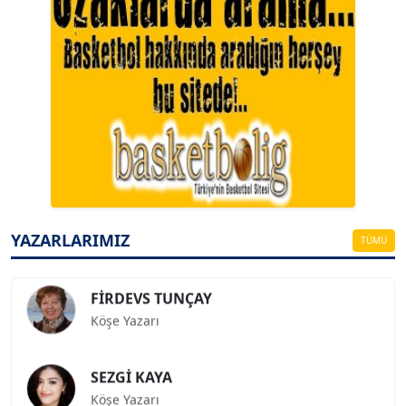
A. BAHRİ VRESKALA
Köşe Yazarı
ESAT ERÇETİNGÖZ
Köşe Yazarı
YAZARLARIMIZ
TÜMÜ
FİRDEVS TUNÇAY
Köşe Yazarı
SEZGİ KAYA
Köşe Yazarı