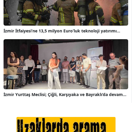
İzmir İtfaiyesi’ne 13,5 milyon Euro’luk teknoloji yatırımı...
İzmir Yurttaş Meclisi; Çiğli, Karşıyaka ve Bayraklı’da devam...