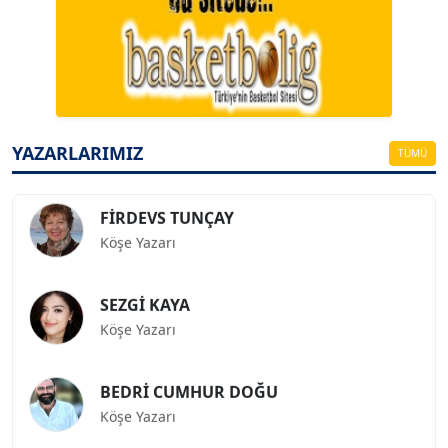
A. BAHRİ VRESKALA
Köşe Yazarı
ESAT ERÇETİNGÖZ
Köşe Yazarı
YAZARLARIMIZ
TÜMÜ
FİRDEVS TUNÇAY
Köşe Yazarı
SEZGİ KAYA
Köşe Yazarı
BEDRİ CUMHUR DOĞU
Köşe Yazarı