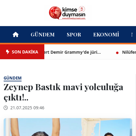
GÜNDEM
SPOR
EKONOMI
M
SON DAKİKA
Mert Demir Grammy'de jüri...
Nilüfer Çına
GÜNDEM
Zeynep Bastık mavi yolculuğa
çıktı!..
21.07.2025 09:46