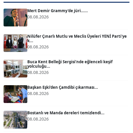
Köşe Yazarı
Mert Demir Grammy'de jüri......
08.08.2026
ATİLLA KÖPRÜLÜOĞLU
Köşe Yazarı
Nilüfer Çınarlı Mutlu ve Meclis Üyeleri YENİ Parti'ye
k...
08.08.2026
BÜLENT GÜRLÜK
Köşe Yazarı
Buca Kent Belleği Sergisi’nde eğlenceli keşif
yolculuğu...
08.08.2026
MERT ERBOY
Köşe Yazarı
Başkan Eşki’den Çamdibi çıkarması...
08.08.2026
BÜLENT SAĞLAM
B
Köşe Yazarı
Bostanlı ve Manda dereleri temizlendi...
08.08.2026
SEVGİ MOLVA
Köşe Yazarı