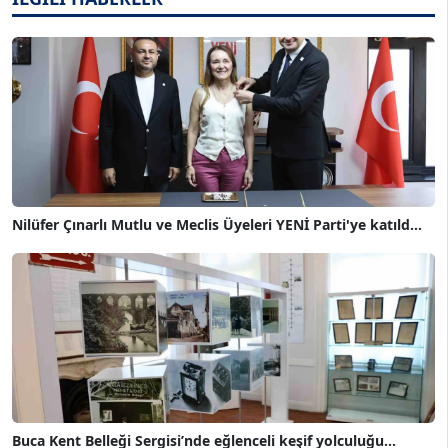
Nilüfer Çınarlı Mutlu ve Meclis Üyeleri YENİ Parti'ye katıld...
Buca Kent Belleği Sergisi’nde eğlenceli keşif yolculuğu...