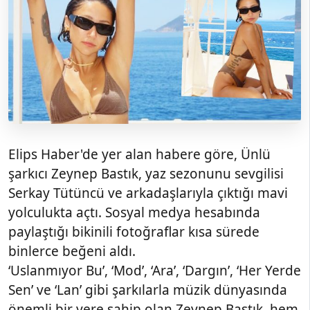
Elips Haber'de yer alan habere göre, Ünlü
şarkıcı Zeynep Bastık, yaz sezonunu sevgilisi
Serkay Tütüncü ve arkadaşlarıyla çıktığı mavi
yolculukta açtı. Sosyal medya hesabında
paylaştığı bikinili fotoğraflar kısa sürede
binlerce beğeni aldı.
‘Uslanmıyor Bu’, ‘Mod’, ‘Ara’, ‘Dargın’, ‘Her Yerde
Sen’ ve ‘Lan’ gibi şarkılarla müzik dünyasında
önemli bir yere sahip olan Zeynep Bastık, hem