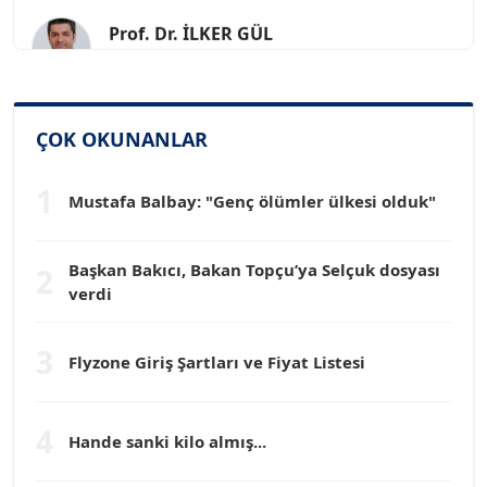
Prof. Dr. İLKER GÜL
Köşe Yazarı
SİNAN GENÇ
Köşe Yazarı
ÇOK OKUNANLAR
1
Mustafa Balbay: "Genç ölümler ülkesi olduk"
Dr. HAKAN TARTAN
Köşe Yazarı
Başkan Bakıcı, Bakan Topçu’ya Selçuk dosyası
2
verdi
Prof. Dr. YÜCEL OCAK
Köşe Yazarı
3
Flyzone Giriş Şartları ve Fiyat Listesi
TEOMAN GÜRAY
Köşe Yazarı
4
Hande sanki kilo almış...
TUNÇ AFŞAR