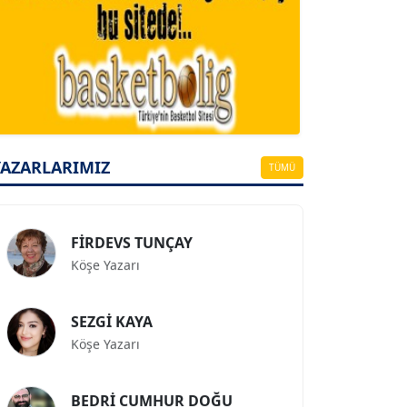
A. BAHRİ VRESKALA
Köşe Yazarı
ESAT ERÇETİNGÖZ
YAZARLARIMIZ
Köşe Yazarı
TÜMÜ
FİRDEVS TUNÇAY
Köşe Yazarı
SEZGİ KAYA
Köşe Yazarı
BEDRİ CUMHUR DOĞU
Köşe Yazarı