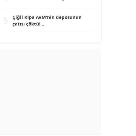
TUNÇ AFŞAR
Çiğli Kipa AVM'nin deposunun
5
Köşe Yazarı
çatısı çöktü!...
YILMAZ DURMAZ
Köşe Yazarı
GÜLPERİ ALTUN KILIÇ
Köşe Yazarı
ERDAL İZGİ
Köşe Yazarı
Dr. ŞABAN ACARBAY
Köşe Yazarı