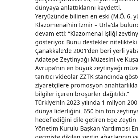
dünyaya anlattıklarını kaydetti.
Yeryüzünde bilinen en eski (M.Ö. 6. yü
Klazomenai’nin İzmir – Urla’da bulu
devam etti: “Klazomenai işliği zey
gösteriyor. Bunu destekler niteliktek
Çanakkale'de 2001'den beri yerli yaba
Adatepe Zeytinyağı Müzesini ve Kuşad
Avrupa'nın en büyük zeytinyağı müze
tanıtıcı videolar ZZTK standında göst
ziyaretçilere promosyon anahtarlıklar
bilgiler içeren broşürler dağıtıldı.”
Türkiye’nin 2023 yılında 1 milyon 200 
dünya liderliğini, 650 bin ton zeytinya
hedeflediğini dile getiren Ege Zeytin v
Yönetim Kurulu Başkan Yardımcısı Em
geçmişte dikilen zeytin ağaçlarının ve