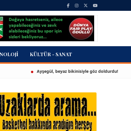
NOLOJI
KÜLTÜR - SANAT
Ayşegül, beyaz bikinisiyle göz doldurdu!
3 