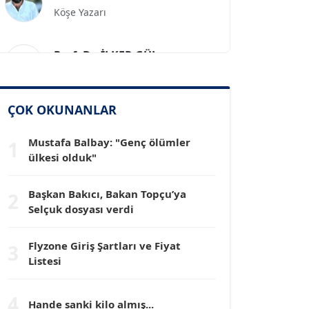
Prof. Dr. İLKER GÜL
Köşe Yazarı
SİNAN GENÇ
ÇOK OKUNANLAR
Köşe Yazarı
Mustafa Balbay: "Genç ölümler
1
ülkesi olduk"
Dr. HAKAN TARTAN
Köşe Yazarı
Başkan Bakıcı, Bakan Topçu’ya
2
Selçuk dosyası verdi
Prof. Dr. YÜCEL OCAK
Köşe Yazarı
Flyzone Giriş Şartları ve Fiyat
3
Listesi
TEOMAN GÜRAY
4
Köşe Yazarı
Hande sanki kilo almış...