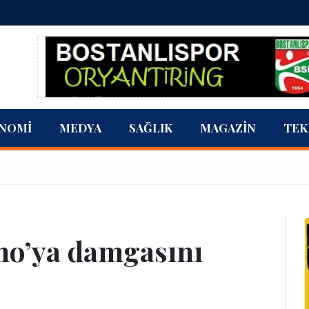
NOMI
MEDYA
SAĞLIK
MAGAZIN
TEK
no’ya damgasını