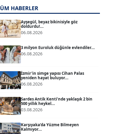
TÜM HABERLER
TUĞÇE TUĞSAVUL BAYSOY
T
Köşe Yazarı
Ayşegül, beyaz bikinisiyle göz
doldurdu!...
06.08.2026
ATİLLA KÖPRÜLÜOĞLU
Köşe Yazarı
3 milyon Euroluk düğünle evlendiler...
06.08.2026
BÜLENT GÜRLÜK
Köşe Yazarı
İzmir’in simge yapısı Cihan Palas
yeniden hayat buluyor...
06.08.2026
MERT ERBOY
Köşe Yazarı
Sardes Antik Kenti’nde yaklaşık 2 bin
500 yıllık heykel...
03.08.2026
BÜLENT SAĞLAM
B
Köşe Yazarı
Karşıyaka’da Yüzme Bilmeyen
Kalmıyor...