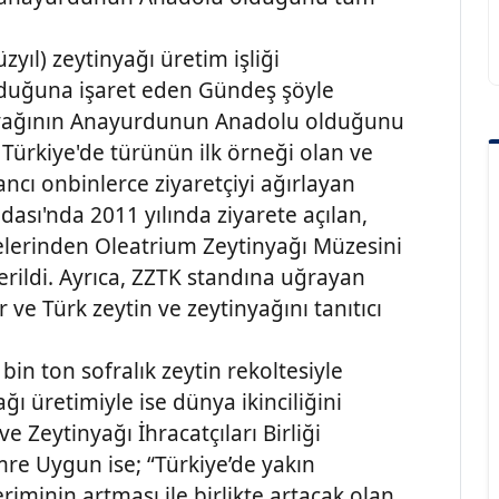
zyıl) zeytinyağı üretim işliği
nduğuna işaret eden Gündeş şöyle
tinyağının Anayurdunun Anadolu olduğunu
i Türkiye'de türünün ilk örneği olan ve
ncı onbinlerce ziyaretçiyi ağırlayan
ası'nda 2011 yılında ziyarete açılan,
lerinden Oleatrium Zeytinyağı Müzesini
erildi. Ayrıca, ZZTK standına uğrayan
 ve Türk zeytin ve zeytinyağını tanıtıcı
bin ton sofralık zeytin rekoltesiyle
ğı üretimiyle ise dünya ikinciliğini
e Zeytinyağı İhracatçıları Birliği
re Uygun ise; “Türkiye’de yakın
riminin artması ile birlikte artacak olan