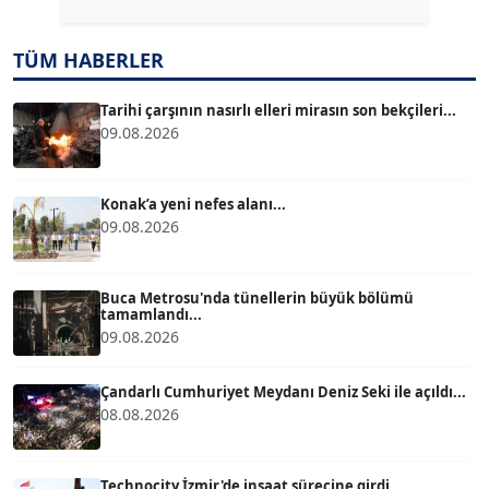
TÜM HABERLER
TUĞÇE TUĞSAVUL BAYSOY
T
Köşe Yazarı
Tarihi çarşının nasırlı elleri mirasın son bekçileri...
09.08.2026
ATİLLA KÖPRÜLÜOĞLU
Köşe Yazarı
Konak’a yeni nefes alanı...
09.08.2026
BÜLENT GÜRLÜK
Köşe Yazarı
Buca Metrosu'nda tünellerin büyük bölümü
tamamlandı...
09.08.2026
MERT ERBOY
Köşe Yazarı
Çandarlı Cumhuriyet Meydanı Deniz Seki ile açıldı...
08.08.2026
BÜLENT SAĞLAM
B
Köşe Yazarı
Technocity İzmir'de inşaat sürecine girdi ...