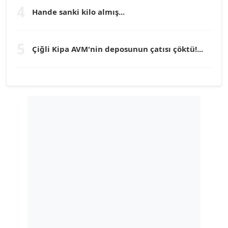
Köşe Yazarı
4
Hande sanki kilo almış...
TUNÇ AFŞAR
5
Çiğli Kipa AVM'nin deposunun çatısı çöktü!...
Köşe Yazarı
YILMAZ DURMAZ
Köşe Yazarı
GÜLPERİ ALTUN KILIÇ
Köşe Yazarı
ERDAL İZGİ
Köşe Yazarı
Dr. ŞABAN ACARBAY
Köşe Yazarı