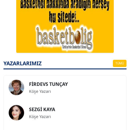
A. BAHRİ VRESKALA
Köşe Yazarı
ESAT ERÇETİNGÖZ
Köşe Yazarı
YAZARLARIMIZ
TÜMÜ
FİRDEVS TUNÇAY
Köşe Yazarı
SEZGİ KAYA
Köşe Yazarı
BEDRİ CUMHUR DOĞU