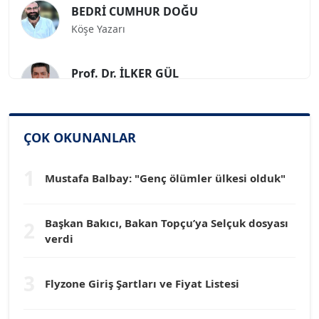
Köşe Yazarı
Prof. Dr. İLKER GÜL
Köşe Yazarı
SİNAN GENÇ
ÇOK OKUNANLAR
Köşe Yazarı
1
Mustafa Balbay: "Genç ölümler ülkesi olduk"
Dr. HAKAN TARTAN
Köşe Yazarı
Başkan Bakıcı, Bakan Topçu’ya Selçuk dosyası
2
verdi
Prof. Dr. YÜCEL OCAK
Köşe Yazarı
3
Flyzone Giriş Şartları ve Fiyat Listesi
TEOMAN GÜRAY