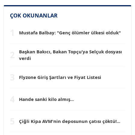
SİNAN GENÇ
Köşe Yazarı
ÇOK OKUNANLAR
1
Mustafa Balbay: "Genç ölümler ülkesi olduk"
Dr. HAKAN TARTAN
Köşe Yazarı
Başkan Bakıcı, Bakan Topçu’ya Selçuk dosyası
2
verdi
Prof. Dr. YÜCEL OCAK
Köşe Yazarı
3
Flyzone Giriş Şartları ve Fiyat Listesi
TEOMAN GÜRAY
Köşe Yazarı
4
Hande sanki kilo almış...
TUNÇ AFŞAR
5
Köşe Yazarı
Çiğli Kipa AVM'nin deposunun çatısı çöktü!...