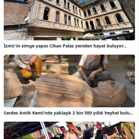
İzmir’in simge yapısı Cihan Palas yeniden hayat buluyor...
Sardes Antik Kenti’nde yaklaşık 2 bin 500 yıllık heykel bulu...