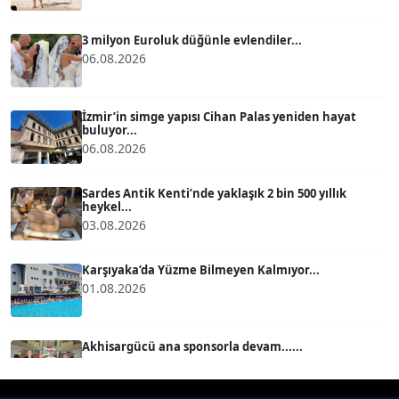
Köşe Yazarı
3 milyon Euroluk düğünle evlendiler...
06.08.2026
BÜLENT GÜRLÜK
Köşe Yazarı
İzmir’in simge yapısı Cihan Palas yeniden hayat
buluyor...
06.08.2026
MERT ERBOY
Köşe Yazarı
Sardes Antik Kenti’nde yaklaşık 2 bin 500 yıllık
heykel...
03.08.2026
BÜLENT SAĞLAM
B
Köşe Yazarı
Karşıyaka’da Yüzme Bilmeyen Kalmıyor...
01.08.2026
SEVGİ MOLVA
Köşe Yazarı
Akhisargücü ana sponsorla devam......
29.07.2026
Prof. Dr. BİLGE DONUK