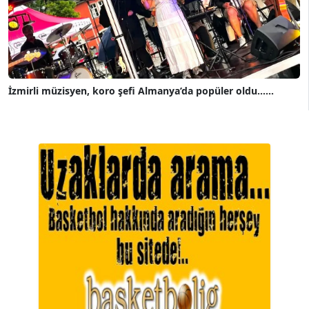
İzmirli müzisyen, koro şefi Almanya’da popüler oldu......
A. BAHRİ VRESKALA
Köşe Yazarı