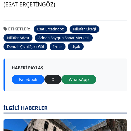
(ESAT ERÇETİNGÖZ)
ETIKETLER:
Esat Erçetingöz
Nilüfer Çiçeği
Nilüfer Adası
Adnan Saygun Sanat Merkezi
Denizli. Çivril.Işıklı Göl
İzmir
Uşak
HABERI PAYLAŞ
Facebook
X
WhatsApp
İLGİLİ HABERLER