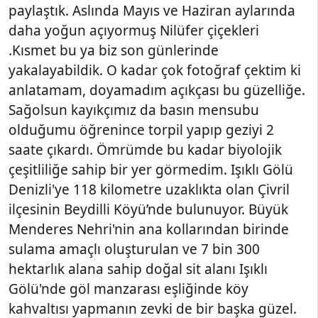
paylaştık. Aslında Mayıs ve Haziran aylarında
daha yoğun açıyormuş Nilüfer çiçekleri
.Kısmet bu ya biz son günlerinde
yakalayabildik. O kadar çok fotoğraf çektim ki
anlatamam, doyamadım açıkçası bu güzelliğe.
Sağolsun kayıkçımız da basın mensubu
olduğumu öğrenince torpil yapıp geziyi 2
saate çıkardı. Ömrümde bu kadar biyolojik
çeşitliliğe sahip bir yer görmedim. Işıklı Gölü
Denizli'ye 118 kilometre uzaklıkta olan Çivril
ilçesinin Beydilli Köyü’nde bulunuyor. Büyük
Menderes Nehri'nin ana kollarından birinde
sulama amaçlı oluşturulan ve 7 bin 300
hektarlık alana sahip doğal sit alanı Işıklı
Gölü'nde göl manzarası eşliğinde köy
kahvaltısı yapmanın zevki de bir başka güzel.